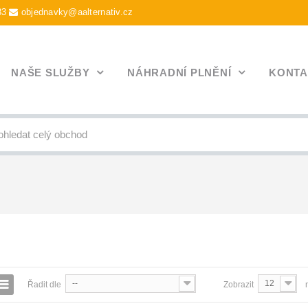
83
objednavky@aalternativ.cz
NAŠE SLUŽBY
NÁHRADNÍ PLNĚNÍ
KONTA
Y
--
12
Řadit dle
Zobrazit