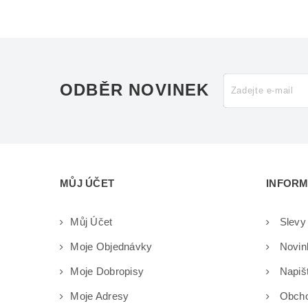
ODBĚR NOVINEK
MŮJ ÚČET
INFOR
Můj Účet
Slevy
Moje Objednávky
Novin
Moje Dobropisy
Napiš
Moje Adresy
Obcho