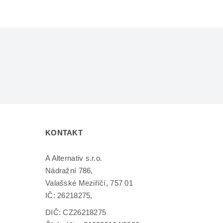
KONTAKT
A Alternativ s.r.o.
Nádražní 786,
Valašské Meziříčí, 757 01
IČ: 26218275,
DIČ: CZ26218275