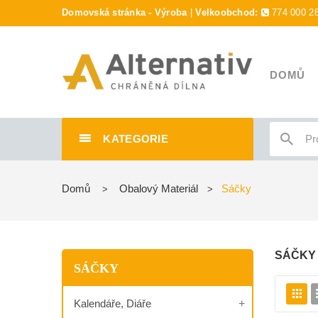
Domovská stránka - Výroba
|
Velkoobchod:
774 000 2
DOMŮ
KATEGORIE
Domů
Obalový Materiál
Sáčky
>
>
SÁČK
SÁČKY
Kalendáře, Diáře