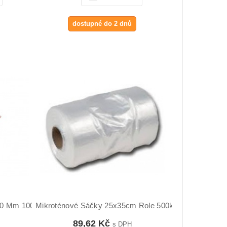
dostupné do 2 dnů
00 Mm 100ks
Mikroténové Sáčky 25x35cm Role 500ks
89,62 Kč
s DPH