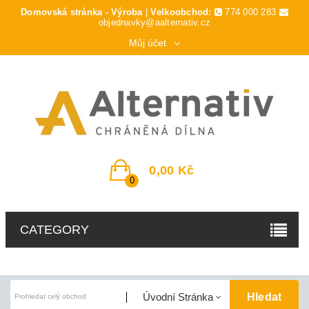
Domovská stránka - Výroba
|
Velkoobchod:
774 000 283
objednavky@aalternativ.cz
Můj účet
0,00 Kč
0
CATEGORY
Hledat
Úvodní Stránka