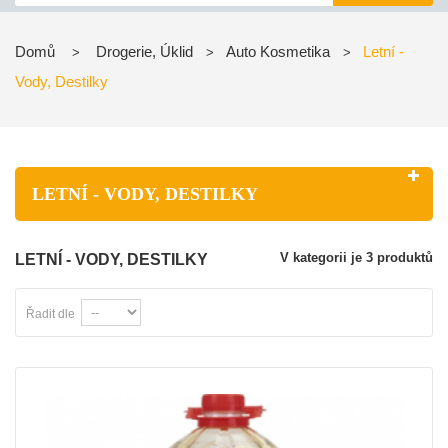
Domů
Drogerie, Úklid
Auto Kosmetika
Letní -
>
>
>
Vody, Destilky
LETNÍ - VODY, DESTILKY
V kategorii je 3 produktů
LETNÍ - VODY, DESTILKY
Řadit dle