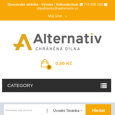
Domovská stránka - Výroba
|
Velkoobchod:
774 000 283
objednavky@aalternativ.cz
Můj účet
0,00 Kč
0
CATEGORY
Hledat
Úvodní Stránka