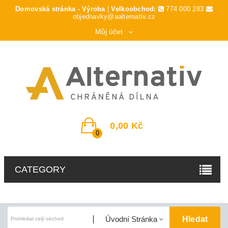
Domovská stránka - Výroba
|
Velkoobchod:
774 000 283
objednavky@aalternativ.cz
Můj účet
0,00 Kč
0
CATEGORY
Hledat
Úvodní Stránka