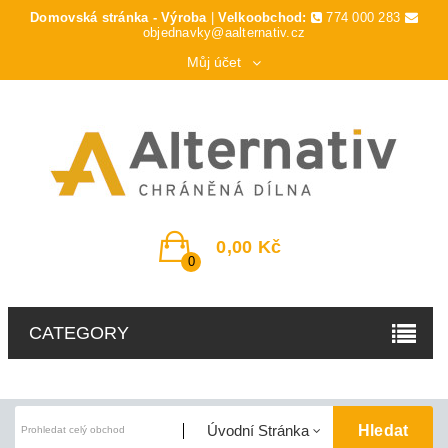
Domovská stránka - Výroba
|
Velkoobchod:
774 000 283
objednavky@aalternativ.cz
Můj účet
0,00 Kč
0
CATEGORY
Hledat
Úvodní Stránka